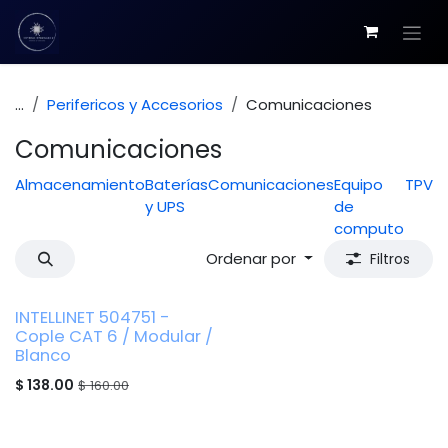
Ir al contenido
...
Perifericos y Accesorios
Comunicaciones
Comunicaciones
Almacenamiento
Baterías
Comunicaciones
Equipo
TPV
y UPS
de
computo
Ordenar por
Filtros
INTELLINET 504751 -
Cople CAT 6 / Modular /
Blanco
$
138.00
$
160.00