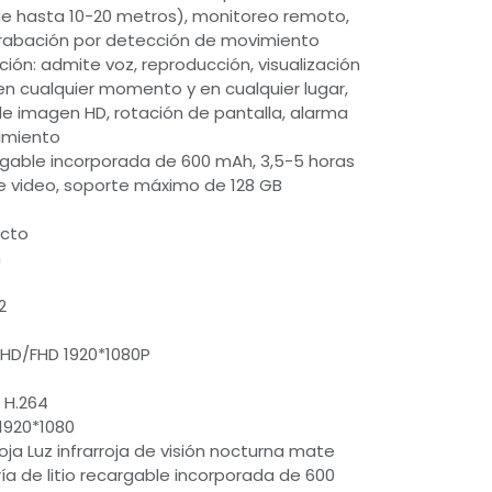
e hasta 10-20 metros), monitoreo remoto,
grabación por detección de movimiento
ión: admite voz, reproducción, visualización
en cualquier momento y en cualquier lugar,
e imagen HD, rotación de pantalla, alarma
imiento
cargable incorporada de 600 mAh, 3,5-5 horas
e video, soporte máximo de 128 GB
ucto
m
2
UHD/FHD 1920*1080P
 H.264
 1920*1080
roja Luz infrarroja de visión nocturna mate
ía de litio recargable incorporada de 600