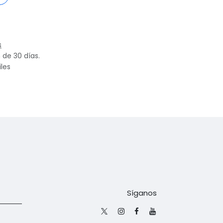
s
 de 30 días.
iles
Síganos