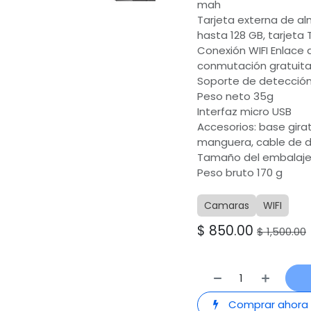
mah
Tarjeta externa de a
hasta 128 GB, tarjeta 
Conexión WIFI Enlace 
conmutación gratuit
Soporte de detecció
Peso neto 35g
Interfaz micro USB
Accesorios: base girat
manguera, cable de d
Tamaño del embalaje 4
Peso bruto 170 g
Camaras
WIFI
$
850.00
$
1,500.00
Comprar ahora