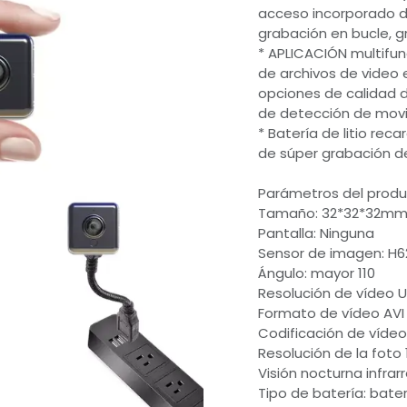
acceso incorporado d
grabación en bucle, 
* APLICACIÓN multifunc
de archivos de video 
opciones de calidad d
de detección de mov
* Batería de litio re
de súper grabación d
Parámetros del prod
Tamaño: 32*32*32m
Pantalla: Ninguna
Sensor de imagen: H6
Ángulo: mayor 110
Resolución de vídeo 
Formato de vídeo AVI
Codificación de vídeo
Resolución de la foto
Visión nocturna infrar
Tipo de batería: bater