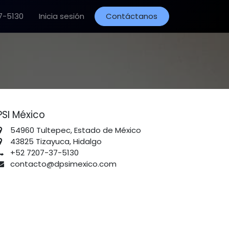
7-5130
Inicia sesión
Contáctanos
PSI México
54960 Tultepec, Estado de México
43825 Tizayuca, Hidalgo
+52 7207-37-5130
contacto@dpsimexico.com