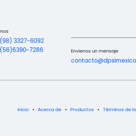
anos
(98) 3327-6092
 (56)6390-7286
Envíenos un mensaje
contacto@dpsimexic
Inicio
•
Acerca de
•
Productos
•
Términos de lo