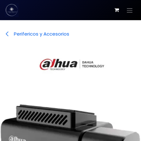
Ir al contenido
Perifericos y Accesorios