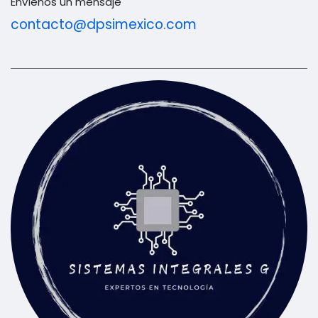
Envíenos un mensaje
contacto@dpsimexico.com