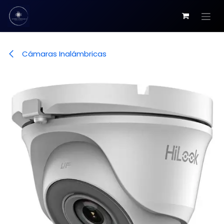
Ir al contenido
Cámaras Inalámbricas