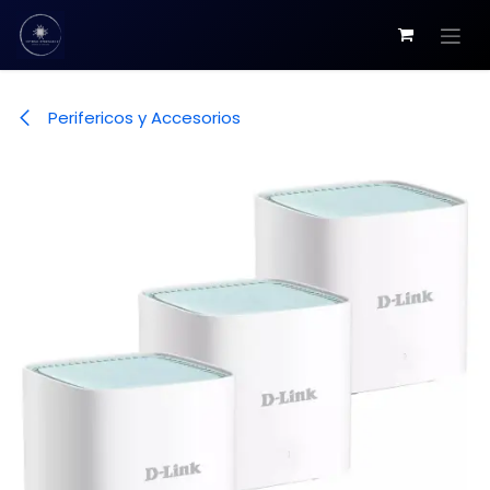
Ir al contenido
Perifericos y Accesorios